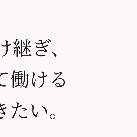
け継ぎ、
て働ける
きたい。