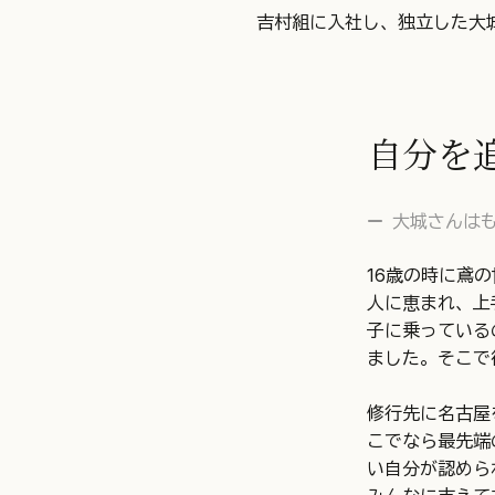
吉村組に入社し、独立した大
自分を
大城さんは
16歳の時に鳶
人に恵まれ、上
子に乗っている
ました。そこで
修行先に名古屋
こでなら最先端
い自分が認めら