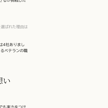
きるか挑戦した
を選ばれた理由は
は4社ありまし
いるベテランの職
想い
でも実力をつけ