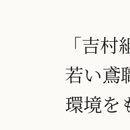
「吉村
若い鳶
環境を