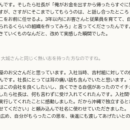
んです。そしたら社長が「俺がお金を出すから帰ったらすぐに
すが、さすがにそこまでしてもらうのは、と話し合ったところ
こをお前に任せるよ。3年以内にお客さんと従業員を育てて、
られるくらいの組織を作ってみろ」と言ってくださったんです
きていくものなんだと、改めて実感した瞬間でした。
、大城さんと同じく熱い志を持った方なのですね。
屋のお父さんだと思っています。入社当時、吉村組に対しての
んです。社長にとっては耳の痛い話も含んでいたと思います。
はこの会社を良くしたいし、良くできる自信があったのでイチ
したら社長は、何も言わずに受け入れてくれたんです。入社間
実行してくれたことに感動しました。だから沖縄で独立すると
せてください」と頼み込んで社名に使わせていただきました。
も広め、自分がもらったこの恩を、後進にも渡してあげたいと